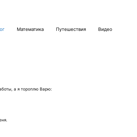
ог
Математика
Путешествия
Видео
аботы, а я тороплю Варю:
еня.