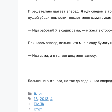
И решетельно шагает вперед. Я иду следом в трё
пущей убедительности толкает меня двумя руками
— Иди работай! Я в садик сама, — и жест в сторо
Пришлось оправдываться, что мне в саду бумагу
— Иди сама, а я только документ занесу.
Больше не выгоняла, но так до сада и шла впереди
Рубрики
Блог
Метки
18
,
2013
,
4
ПМПК
Кто?