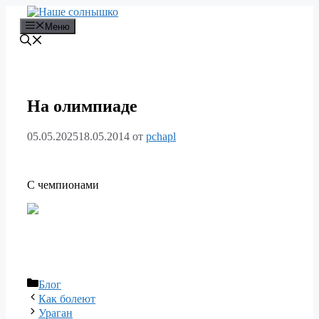
Перейти
к
Меню
содержимому
На олимпиаде
05.05.2025
18.05.2014
от
pchapl
С чемпионами
Рубрики
Блог
Как болеют
Ураган