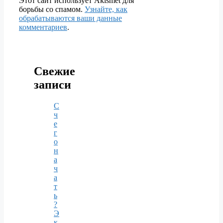
Этот сайт использует Akismet для
борьбы со спамом.
Узнайте, как
обрабатываются ваши данные
комментариев
.
Свежие
записи
С
ч
е
г
о
н
а
ч
а
т
ь
?
Э
к