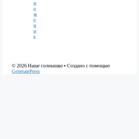
н
о
ж
е
н
и
е
© 2026 Наше солнышко
• Создано с помощью
GeneratePress