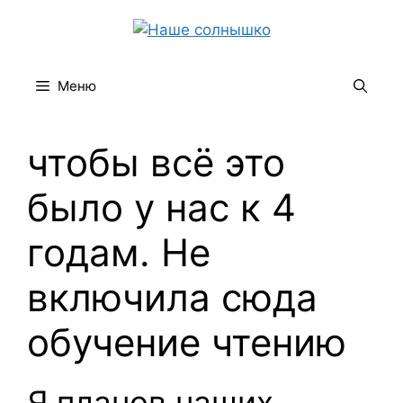
Перейти
к
содержимому
Меню
чтобы всё это
было у нас к 4
годам. Не
включила сюда
обучение чтению
Я планов наших