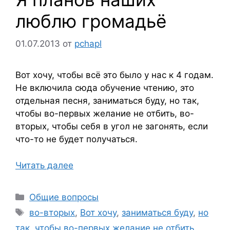
люблю громадьё
01.07.2013
от
pchapl
Вот хочу, чтобы всё это было у нас к 4 годам.
Не включила сюда обучение чтению, это
отдельная песня, заниматься буду, но так,
чтобы во-первых желание не отбить, во-
вторых, чтобы себя в угол не загонять, если
что-то не будет получаться.
Читать далее
Рубрики
Общие вопросы
Метки
во-вторых
,
Вот хочу
,
заниматься буду
,
но
так
,
чтобы во-первых желание не отбить
,