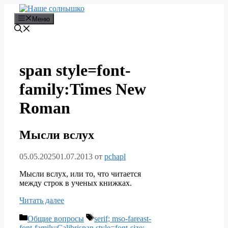
Перейти
к
Меню
содержимому
span style=font-
family:Times New
Roman
Мысли вслух
05.05.2025
01.07.2013
от
pchapl
Мысли вслух, или то, что читается
между строк в ученых книжках.
Читать далее
Рубрики
Метки
Общие вопросы
serif; mso-fareast-
font-family:Calibrispan style=font-size: