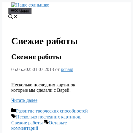
Перейти
к
Меню
содержимому
Свежие работы
Свежие работы
05.05.2025
01.07.2013
от
pchapl
Несколько последних картинок,
которые мы сделали с Варей.
Читать далее
Рубрики
Развитие творческих способностей
Метки
Несколько последних картинок
,
Свежие работы
Оставьте
комментарий