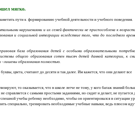
ошел мягко.
 наметить пути к формированию учебной деятельности и учебного поведения.
нтальными нарушениями и их семей фактически не приспособлена к возрас
зования и социальной интеграции вследствие того, что до последнего врем
-правовая база образования детей с особыми образовательными потребн
системы общего образования сотен тысяч детей данной категории, к с
и –лишены образования полностью.
буквы, цвета, считают до десяти и так далее. Им кажется, что они делают все
изируют, то оказывается, что в школе легче не тому, у кого багаж знаний больш
е справляется с самыми простыми заданиями, но сидит и делает, не пугается 
ля успешной учебы ребенку необходимо, чтобы он ориентировался в ситуации ур
чить специально, тренировать необходимые учебные навыки, ведь плюсом иду