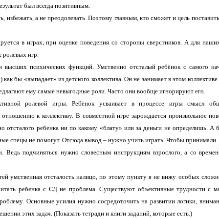
езультат был всегда позитивным.
 избежать, а не преодолевать. Поэтому главным, кто сможет и цель поставить
руется в играх, при оценке поведения со стороны сверстников. А для наши
х ролевых игр.
ии высших психических функций. Умственно отсталый ребёнок с самого нач
 как бы «выпадает» из детского коллектива. Он не занимает в этом коллективе
редлагают ему самые невыгодные роли. Часто они вообще игнорируют его.
ктивной ролевой игры. Ребёнок усваивает в процессе игры смысл об
 отношению к коллективу. В совместной игре зарождается произвольное пов
о отсталого ребенка ни по какому «блату» или за деньги не определишь. А б
ные спецы не помогут. Отсюда вывод – нужно учить играть. Чтобы принимали
. Ведь подчиняться нужно словесным инструкциям взрослого, а со времен
тей умственная отсталость налицо, по этому пункту я не вижу особых сложн
итать ребенка с СД не проблема. Существуют объективные трудности с ма
проблему. Основные усилия нужно сосредоточить на развитии логики, вниман
ешении этих задач. (Показать тетради и книги заданий, которые есть.)