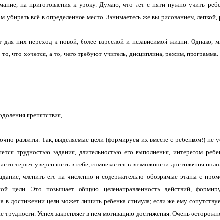
имание, на приготовления к уроку. Думаю, что лет с пяти нужно учить реб
м убирать всё в определенное место. Занимаетесь же вы рисованием, лепкой, 
т для них переход к новой, более взрослой и независимой жизни. Однако, м
 то, что хочется, а то, чего требуют учитель, дисциплина, режим, программа
еодоления препятствия,
очно развиты. Так, выделяемые цели (формируем их вместе с ребенком!) не 
яется трудностью задания, длительностью его выполнения, интересом ребе
часто теряет уверенность в себе, сомневается в возможности достижения пол
задание, членить его на численно и содержательно обозримые этапы с про
ной цели. Это повышает общую целенаправленность действий, формир
ча в достижении цели может лишить ребенка стимула; если же ему сопутствуе
ие трудности. Успех закрепляет в нем мотивацию достижения. Очень осторожн