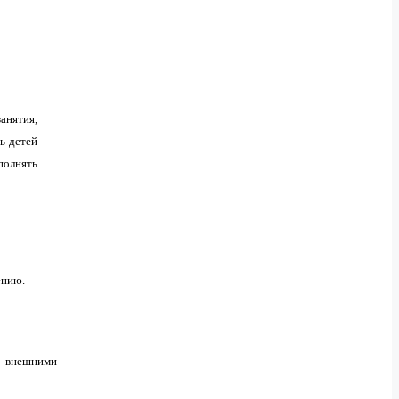
анятия,
ь детей
полнять
ению.
и внешними