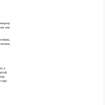
тающему
ени они
остями,
нижению
е, а
детей,
ока.
т еще