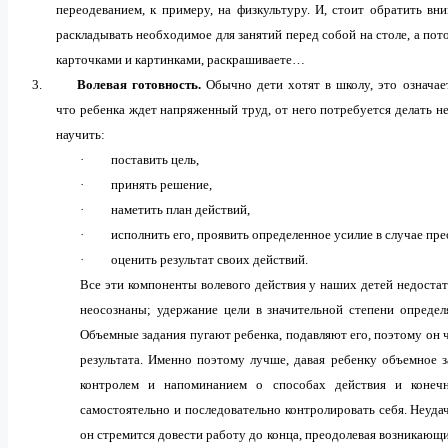
переодеванием, к примеру, на физкультуру. И, стоит обратить вн
раскладывать необходимое для занятий перед собой на столе, а пото
карточками и картинками, раскрашиваете…
3.
Волевая готовность.
Обычно дети хотят в школу, это означае
что ребенка ждет напряженный труд, от него потребуется делать не
научить:
·
поставить цель,
·
принять решение,
·
наметить план действий,
·
исполнить его, проявить определенное усилие в случае пр
·
оценить результат своих действий.
Все эти компоненты волевого действия у наших детей недостат
неосознаны; удержание цели в значительной степени определ
Объемные задания пугают ребенка, подавляют его, поэтому он 
результата. Именно поэтому лучше, давая ребенку объемное 
контролем и напоминанием о способах действия и конеч
самостоятельно и последовательно контролировать себя. Неуда
он стремится довести работу до конца, преодолевая возникающ