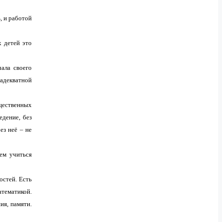
, и работой
х детей это
ала своего
 адекватной
щественных
едение, без
ез неё – не
.
ем учиться
остей. Есть
тематикой.
ия, памяти.