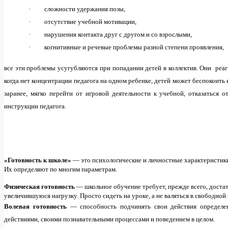
·
сложности удержания позы,
·
отсутствие учебной мотивации,
·
нарушения контакта друг с другом и со взрослыми,
·
когнитивные и речевые проблемы разной степени проявления,
все эти проблемы усугубляются при попадании детей в коллектив. Они реа
когда нет концентрации педагога на одном ребенке, детей может беспокоит
заранее, мягко перейти от игровой деятельности к учебной, отказаться 
инструкции педагога.
«Г
отовность к школе»
— это психологические и личностные характеристик
Их определяют по многим параметрам.
Физическая готовность
— школьное обучение требует, прежде всего, доста
увеличившуюся нагрузку. Просто сидеть на уроке, а не валяться в свободной п
Волевая готовность
— способность подчинять свои действия определе
действиями, своими познавательными процессами и поведением в целом.