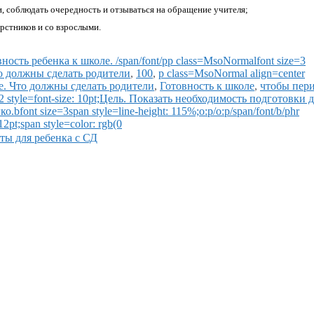
 соблюдать очередность и отзываться на обращение учителя;
рстников и со взрослыми.
вность ребенка к школе. /span/font/pp class=MsoNormalfont size=3
Что должны сделать родители
,
100
,
p class=MsoNormal align=center
оле. Что должны сделать родители
,
Готовность к школе
,
чтобы пер
2 style=font-size: 10pt;Цель. Показать необходимость подготовки д
font size=3span style=line-height: 115%;o:p/o:p/span/font/b/phr
2pt;span style=color: rgb(0
ты для ребенка с СД