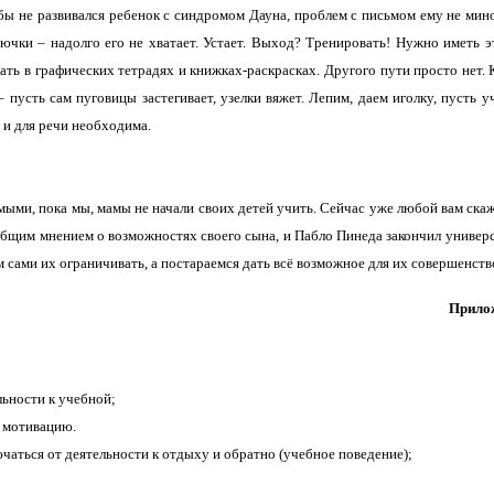
 бы не развивался ребенок с синдромом Дауна, проблем с письмом ему не мин
ючки – надолго его не хватает. Устает. Выход? Тренировать! Нужно иметь э
ать в графических тетрадях и книжках-раскрасках. Другого пути просто нет. 
 пусть сам пуговицы застегивает, узелки вяжет. Лепим, даем иголку, пусть у
 и для речи необходима.
мыми, пока мы, мамы не начали своих детей учить. Сейчас уже любой вам скаж
 общим мнением о возможностях своего сына, и Пабло Пинеда закончил универс
 сами их ограничивать, а постараемся дать всё возможное для их совершенст
Прило
льности к учебной;
 мотивацию.
ючаться от деятельности к отдыху и обратно (учебное поведение);