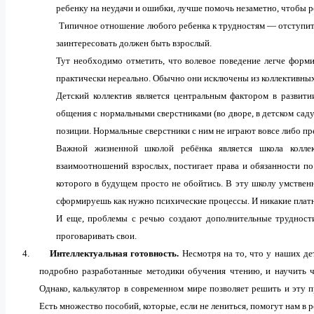
ребенку на неудачи и ошибки, лучше помочь незаметно, чтобы р
Типичное отношение любого ребенка к трудностям — отступить,
заинтересовать должен быть взрослый.
Тут необходимо отметить, что волевое поведение легче форми
практически нереально. Обычно они исключены из коллективны
Детский коллектив является центральным фактором в развит
общения с нормальными сверстниками (во дворе, в детском саду)
позиции. Нормальные сверстники с ним не играют вовсе либо п
Важной жизненной школой ребёнка является школа колле
взаимоотношений взрослых, постигает права и обязанности по
которого в будущем просто не обойтись. В эту школу умственн
сформируешь как нужно психические процессы. И никакие плат
И еще, проблемы с речью создают дополнительные трудности
проговаривать свои.
4.
Интеллектуальная готовность.
Несмотря на то, что у наших де
подробно разработанные методики обучения чтению, и научить ч
Однако, калькулятор в современном мире позволяет решить и эту 
Есть множество пособий, которые, если не лениться, помогут нам в р