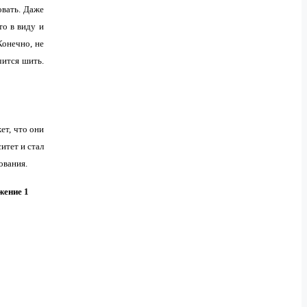
овать. Даже
то в виду и
Конечно, не
чится шить.
ет, что они
итет и стал
вования.
жение 1