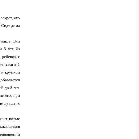
секрет, что
. Сидя дома
тников. Они
а 5 лет. Из
 ребенок с
учиться в 1
й и крупной
добавляется
й до 8 лет.
не его, при
ще лучше, с
ъявит новые
ользоваться
деванием и