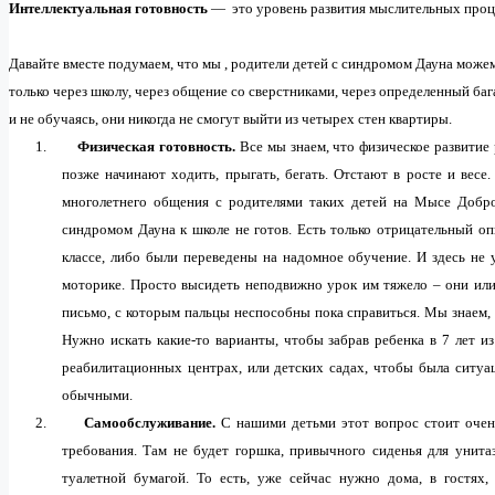
Интеллектуальная готовность
— это уровень развития мыслительных процес
Давайте вместе подумаем, что мы , родители детей с синдромом Дауна можем 
только через школу, через общение со сверстниками, через определенный ба
и не обучаясь, они никогда не смогут выйти из четырех стен квартиры.
1.
Физическая готовность.
Все мы знаем, что физическое развитие
позже начинают ходить, прыгать, бегать. Отстают в росте и весе
многолетнего общения с родителями таких детей на Мысе Добро
синдромом Дауна к школе не готов. Есть только отрицательный оп
классе, либо были переведены на надомное обучение. И здесь не
моторике. Просто высидеть неподвижно урок им тяжело – они или 
письмо, с которым пальцы неспособны пока справиться. Мы знаем, 
Нужно искать какие-то варианты, чтобы забрав ребенка в 7 лет из 
реабилитационных центрах, или детских садах, чтобы была ситуац
обычными.
2.
Самообслуживание.
С нашими детьми этот вопрос стоит очен
требования. Там не будет горшка, привычного сиденья для унитаз
туалетной бумагой. То есть, уже сейчас нужно дома, в гостях