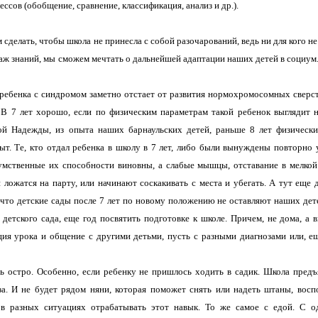
сов (обобщение, сравнение, классификация, анализ и др.).
сделать, чтобы школа не принесла с собой разочарований, ведь ни для кого не 
гаж знаний, мы сможем мечтать о дальнейшей адаптации наших детей в социум
 ребенка с синдромом заметно отстает от развития нормохромосомных сверс
. В 7 лет хорошо, если по физическим параметрам такой ребенок выглядит н
й Надежды, из опыта наших барнаульских детей, раньше 8 лет физически
ыт. Те, кто отдал ребенка в школу в 7 лет, либо были вынуждены повторно 
 умственные их способности виновны, а слабые мышцы, отставание в мелко
ложатся на парту, или начинают соскакивать с места и убегать. А тут еще 
что детские сады после 7 лет по новому положению не оставляют наших дете
детского сада, еще год посвятить подготовке к школе. Причем, не дома, а в
ия урока и общение с другими детьми, пусть с разными диагнозами или, е
ь остро. Особенно, если ребенку не пришлось ходить в садик. Школа пред
а. И не будет рядом няни, которая поможет снять или надеть штаны, восп
, в разных ситуациях отрабатывать этот навык. То же самое с едой. С о