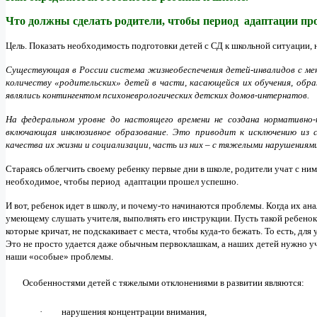
Что должны сделать родители, чтобы период адаптации пр
Цель. Показать необходимость подготовки детей с СД к школьной ситуации,
Существующая в России система жизнеобеспечения детей-инвалидов с ме
количеству «родительских» детей в части, касающейся их обучения, обра
являлись контингентом психоневрологических детских домов-интернатов.
На федеральном уровне до настоящего времени не создана нормативно
включающая инклюзивное образование. Это приводит к исключению из 
качества их жизни и социализации, часть из них – с тяжелыми нарушениям
Стараясь облегчить своему ребенку первые дни в школе, родители учат с ним 
необходимое, чтобы период адаптации прошел успешно.
И вот, ребенок идет в школу, и почему-то начинаются проблемы. Когда их анал
умеющему слушать учителя, выполнять его инструкции. Пусть такой ребенок н
которые кричат, не подскакивает с места, чтобы куда-то бежать. То есть, д
Это не просто удается даже обычным первоклашкам, а наших детей нужно у
наши «особые» проблемы.
Особенностями детей с тяжелыми отклонениями в развитии являются:
·
нарушения концентрации внимания,