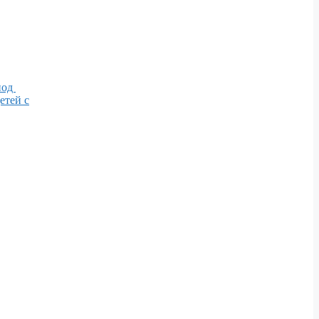
иод
етей с