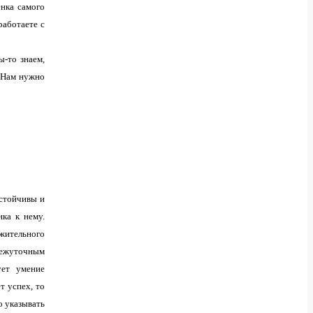
енка самого
работаете с
ы-то знаем,
. Нам нужно
устойчивы и
нка к нему.
ожительного
межуточным
ует умение
т успех, то
о указывать