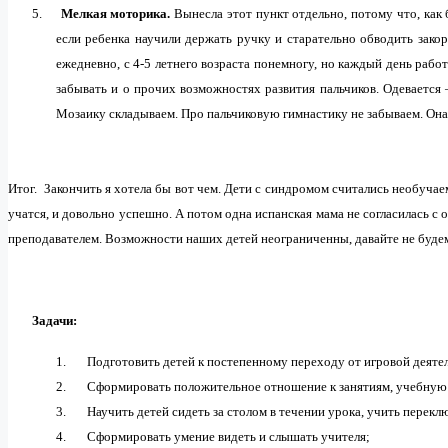
5.
Мелкая моторика.
Вынесла этот пункт отдельно, потому что, как
если ребенка научили держать ручку и старательно обводить закор
ежедневно, с 4-5 летнего возраста понемногу, но каждый день работ
забывать и о прочих возможностях развития пальчиков. Одевается –
Мозаику складываем. Про пальчиковую гимнастику не забываем. Она
Итог. Закончить я хотела бы вот чем. Дети с синдромом считались необучае
учатся, и довольно успешно. А потом одна испанская мама не согласилась с
преподавателем. Возможности наших детей неограниченны, давайте не будем
Задачи:
1.
Подготовить детей к постепенному переходу от игровой деяте
2.
Сформировать положительное отношение к занятиям, учебную
3.
Научить детей сидеть за столом в течении урока, учить перекл
4.
Сформировать умение видеть и слышать учителя;