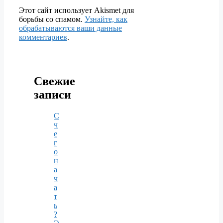
Этот сайт использует Akismet для
борьбы со спамом.
Узнайте, как
обрабатываются ваши данные
комментариев
.
Свежие
записи
С
ч
е
г
о
н
а
ч
а
т
ь
?