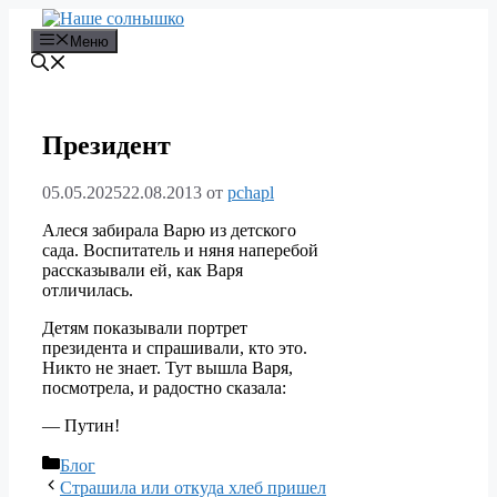
Перейти
к
Меню
содержимому
Президент
05.05.2025
22.08.2013
от
pchapl
Алеся забирала Варю из детского
сада. Воспитатель и няня наперебой
рассказывали ей, как Варя
отличилась.
Детям показывали портрет
президента и спрашивали, кто это.
Никто не знает. Тут вышла Варя,
посмотрела, и радостно сказала:
— Путин!
Рубрики
Блог
Страшила или откуда хлеб пришел