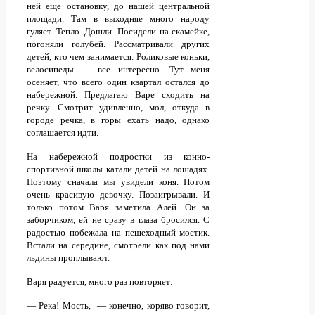
ней еще остановку, до нашей центральной
площади. Там в выходняе много народу
гуляет. Тепло. Дошли. Посидели на скамейке,
погоняли голубей. Рассматривали других
детей, кто чем занимается. Роликовые коньки,
велосипеды — все интересно. Тут меня
осеняет, что всего один квартал остался до
набережной. Предлагаю Варе сходить на
речку. Смотрит удивленно, мол, откуда в
городе речка, в горы ехать надо, однако
соглашается идти.
На набережной подростки из конно-
спортивной школы катали детей на лошадях.
Поэтому сначала мы увидели коня. Потом
очень красивую девочку. Позаигрывали. И
только потом Варя заметила Алей. Он за
заборчиком, ей не сразу в глаза бросился. С
радостью побежала на пешеходный мостик.
Встали на середине, смотрели как под нами
льдины проплывают.
Варя радуется, много раз повторяет:
— Река! Мость, — конечно, коряво говорит,