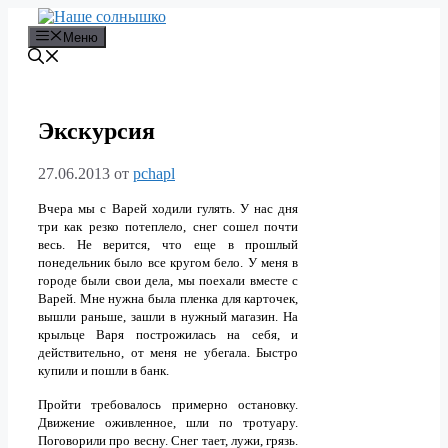
Перейти
к
Меню
содержимому
Экскурсия
27.06.2013
от
pchapl
Вчера мы с Варей ходили гулять. У нас дня
три как резко потеплело, снег сошел почти
весь. Не верится, что еще в прошлый
понедельник было все кругом бело. У меня в
городе были свои дела, мы поехали вместе с
Варей. Мне нужна была пленка для карточек,
вышли раньше, зашли в нужный магазин. На
крыльце Варя построжилась на себя, и
действительно, от меня не убегала. Быстро
купили и пошли в банк.
Пройти требовалось примерно остановку.
Движение оживленное, шли по тротуару.
Поговорили про весну. Снег тает, лужи, грязь.