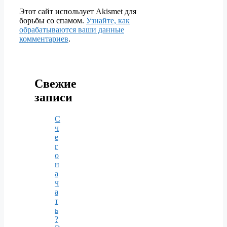
Этот сайт использует Akismet для
борьбы со спамом.
Узнайте, как
обрабатываются ваши данные
комментариев
.
Свежие
записи
С
ч
е
г
о
н
а
ч
а
т
ь
?