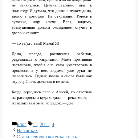
не заикнулась. Целенаправленно шла к
подъезду. Я думала, что дочка с мужем дома,
звоню в домофон. Не открывают. Роюсь в
сумочке, ищу ключи. Варя, видимо,
возмущенная долгим ожиданием стучит в
дверь и кричит:
— То та(кто там)! Мама! Я!
Дома, правда, расписался ребенок,
раздевалась с капризами. Мама противная
настаивала, чтобы она сама участвовала в
процессе, а у нее, видимо, уже руки не
шевелились. Однако поела и снова была как
огурец. Спать днем так и не легла.
Когда вернулись папа с Алесей, то ответила
на расспросы и куда ходила: — река, мост, —
и сколько там было лошадок, — две.
Рубрики
Метки
Блог
11
,
2011
,
4
На санках
Стала девочка котенка спать