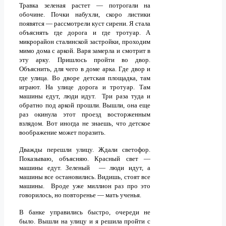
Травка зеленая растет — потрогали на
обочине. Почки набухли, скоро листики
появятся — рассмотрели куст сирени. Я стала
объяснять где дорога и где тротуар. А
микрорайон сталинской застройки, проходим
мимо дома с аркой. Варя замерла и смотрит в
эту арку. Пришлось пройти во двор.
Объяснить, для чего в доме арка. Где двор и
где улица. Во дворе детская площадка, там
играют. На улице дорога и тротуар. Там
машины едут, люди идут. Три раза туда и
обратно под аркой прошли. Вышли, она еще
раз окинула этот проезд восторженным
взлядом. Вот иногда не знаешь, что детское
воображение может поразить.
Дважды перешли улицу. Ждали светофор.
Показываю, объясняю. Красный свет —
машины едут. Зеленый — люди идут, а
машины все остановились. Видишь, стоят все
машины. Вроде уже миллион раз про это
говорилось, но повторенье — мать ученья.
В банке управились быстро, очереди не
было. Вышли на улицу и я решила пройти с