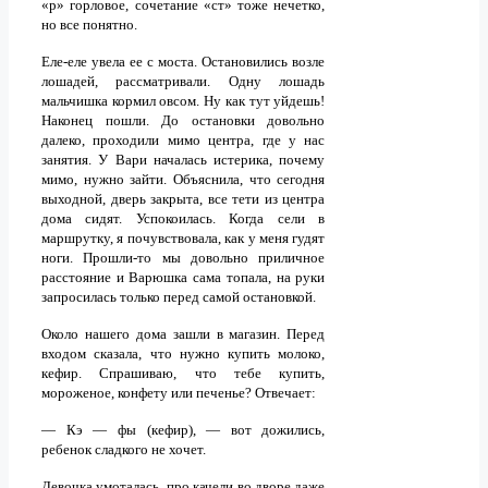
«р» горловое, сочетание «ст» тоже нечетко,
но все понятно.
Еле-еле увела ее с моста. Остановились возле
лошадей, рассматривали. Одну лошадь
мальчишка кормил овсом. Ну как тут уйдешь!
Наконец пошли. До остановки довольно
далеко, проходили мимо центра, где у нас
занятия. У Вари началась истерика, почему
мимо, нужно зайти. Объяснила, что сегодня
выходной, дверь закрыта, все тети из центра
дома сидят. Успокоилась. Когда сели в
маршрутку, я почувствовала, как у меня гудят
ноги. Прошли-то мы довольно приличное
расстояние и Варюшка сама топала, на руки
запросилась только перед самой остановкой.
Около нашего дома зашли в магазин. Перед
входом сказала, что нужно купить молоко,
кефир. Спрашиваю, что тебе купить,
мороженое, конфету или печенье? Отвечает:
— Кэ — фы (кефир), — вот дожились,
ребенок сладкого не хочет.
Девочка умоталась, про качели во дворе даже