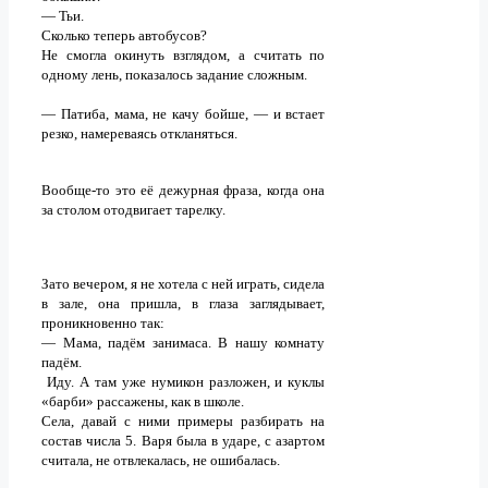
— Тьи.
Сколько теперь автобусов?
Не смогла окинуть взглядом, а считать по
одному лень, показалось задание сложным.
— Патиба, мама, не качу бойше, — и встает
резко, намереваясь откланяться.
Вообще-то это её дежурная фраза, когда она
за столом отодвигает тарелку.
Зато вечером, я не хотела с ней играть, сидела
в зале, она пришла, в глаза заглядывает,
проникновенно так:
— Мама, падём занимаса. В нашу комнату
падём.
Иду. А там уже нумикон разложен, и куклы
«барби» рассажены, как в школе.
Села, давай с ними примеры разбирать на
состав числа 5. Варя была в ударе, с азартом
считала, не отвлекалась, не ошибалась.