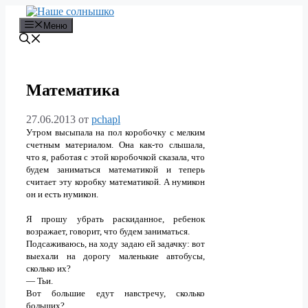
Перейти
к
Меню
содержимому
Математика
27.06.2013
от
pchapl
Утром высыпала на пол коробочку с мелким
счетным материалом. Она как-то слышала,
что я, работая с этой коробочкой сказала, что
будем заниматься математикой и теперь
считает эту коробку математикой. А нумикон
он и есть нумикон.
Я прошу убрать раскиданное, ребенок
возражает, говорит, что будем заниматься.
Подсаживаюсь, на ходу задаю ей задачку: вот
выехали на дорогу маленькие автобусы,
сколько их?
— Тьи.
Вот большие едут навстречу, сколько
больших?