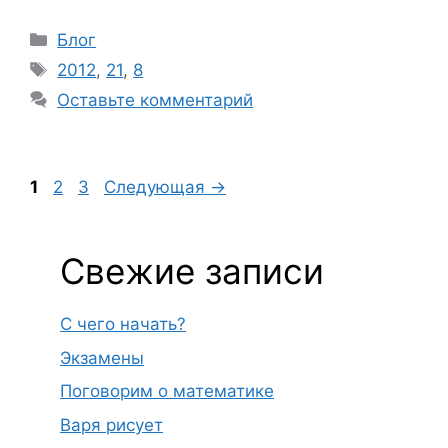
Рубрики
Блог
Метки
2012
,
21
,
8
Оставьте комментарий
Страница
Страница
Страница
1
2
3
Следующая
→
Свежие записи
С чего начать?
Экзамены
Поговорим о математике
Варя рисует