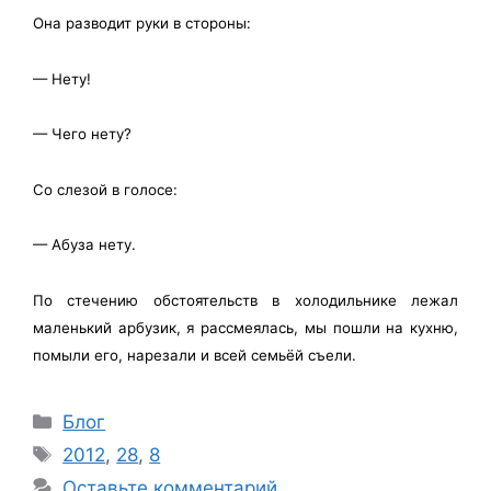
Она разводит руки в стороны:
— Нету!
— Чего нету?
Со слезой в голосе:
— Абуза нету.
По стечению обстоятельств в холодильнике лежал
маленький арбузик, я рассмеялась, мы пошли на кухню,
помыли его, нарезали и всей семьёй съели.
Рубрики
Блог
Метки
2012
,
28
,
8
Оставьте комментарий