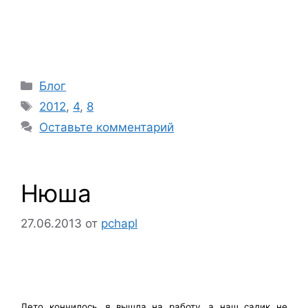
Рубрики
Блог
Метки
2012
,
4
,
8
Оставьте комментарий
Нюша
27.06.2013
от
pchapl
Лето кончилось, я вышла на работу, а наш садик не