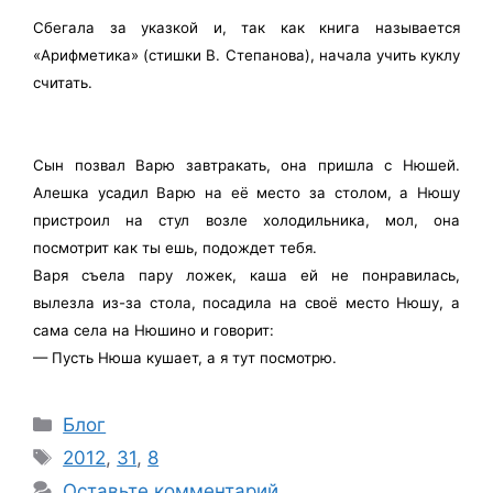
Сбегала за указкой и, так как книга называется
«Арифметика» (стишки В. Степанова), начала учить куклу
считать.
Сын позвал Варю завтракать, она пришла с Нюшей.
Алешка усадил Варю на её место за столом, а Нюшу
пристроил на стул возле холодильника, мол, она
посмотрит как ты ешь, подождет тебя.
Варя съела пару ложек, каша ей не понравилась,
вылезла из-за стола, посадила на своё место Нюшу, а
сама села на Нюшино и говорит:
— Пусть Нюша кушает, а я тут посмотрю.
Рубрики
Блог
Метки
2012
,
31
,
8
Оставьте комментарий