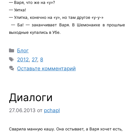
— Варя, что же на «у»?
— Уитка!
— Улитка, конечно на «у», но там другое «у-у-»
— Ба! — заканчивает Варя. В Шемонаихе в прошлые
выходные купались в Убе.
Рубрики
Блог
Метки
2012
,
27
,
8
Оставьте комментарий
Диалоги
27.06.2013
от
pchapl
Сварила манную кашу. Она остывает, а Варя хочет есть,