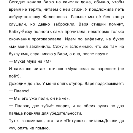
Сегодня качала Варю на качелях дома, обычно, чтобы
время не терять, читаем с ней стихи. Я предложила петь
азбуку-потешку Железновых. Раньше мы её без конца
слушали, но давно забросили. Варя стишки помнит,
Бабку-Ёжку полность сама прочитала, некоторые только
окончания проговаривала. Идем по алфавиту, на букве
«м» меня заклинило. Сижу и вспоминаю, что же там на
букву «м», спрашиваю у Вари, а она, после паузы:
— Мука! Мука на «М»!
И сама же читает стишок «Муха села на варенье» (не
поёт).
Доходим до «п». У меня опять ступор. Варя подсказывает:
— Паавос!
— Мы его уже пели, он на «е».
— Паавос, две тубы!- спорит, и на обеих руках по два
пальца подняла для убедительности.
Тут я вспоминаю, что там «Петушок», читаем.Дошли до
«у», опять не помню.