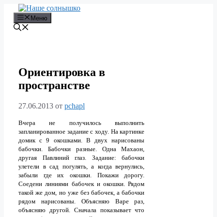
Перейти
к
Меню
содержимому
Ориентировка в
пространстве
27.06.2013
от
pchapl
Вчера не получилось выполнить
запланированное задание с ходу. На картинке
домик с 9 окошками. В двух нарисованы
бабочки. Бабочки разные. Одна Махаон,
другая Павлиний глаз. Задание: бабочки
улетели в сад погулять, а когда вернулись,
забыли где их окошки. Покажи дорогу.
Соедени линиями бабочек и окошки. Рядом
такой же дом, но уже без бабочек, а бабочки
рядом нарисованы. Объясняю Варе раз,
объясняю другой. Сначала показывает что