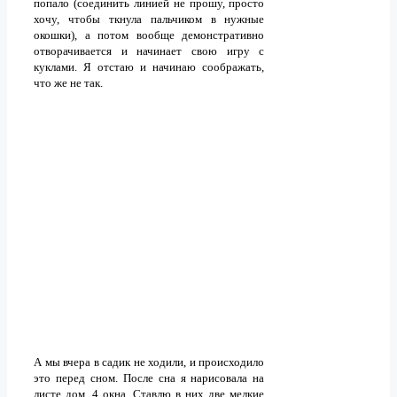
попало (соединить линией не прошу, просто
хочу, чтобы ткнула пальчиком в нужные
окошки), а потом вообще демонстративно
отворачивается и начинает свою игру с
куклами. Я отстаю и начинаю соображать,
что же не так.
А мы вчера в садик не ходили, и происходило
это перед сном. После сна я нарисовала на
листе дом, 4 окна. Ставлю в них две мелкие