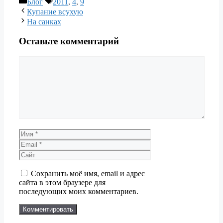
Рубрики
Метки
Блог
2011
,
4
,
9
Купание всухую
На санках
Оставьте комментарий
Комментарий
Имя
Email
Сайт
Сохранить моё имя, email и адрес
сайта в этом браузере для
последующих моих комментариев.