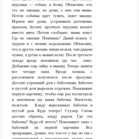
игрушки — собаку и белку. Объясняю, что
это их окошки, их дома, у них там мамы.
Потом собачка идет гулять, зовет мышку.
Играем вне дома, устраиваем догонялки,
прыгаем, бусину крупную игрушки катают
вместо мяча. Потом сообщаю: мамы зовут.
Где их окошки. Помнишь? Давай искать. С
трудом и с моими подсказками. Объясняю,
что в другое окошко никак нельзя, там дядьки
чужие, а детки к мамам хотят. После третьего
захода вроде запомнила где чье окно.
Добавляю еще зайку и мышку. Теперь заняты
все четыре окна. Вроде поняла, с
расселением получилось после прогулки.
Достаю утрешний дом с бабочками. Бабочек
и пустой дом вырезала отдельно. Показываю
первую картинку, чтобы еще раз посмотрела
и запомнила где какая бабочка. Вылетели,
полетали. Кладу вырезанных бабочек и
пустой дом. Куда теперь? Ступор. Снова
достаю образец, кладу рядом. Где эта
бабочка? Куда ей лететь? Показывает окно с
бабочкой на первой картинке. Все
прекращаю, думаю, что что-то у нас не так с
ориентировкой в пространстве, нужно еще