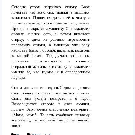
Сегодня утром загружаю стирку. Варя
помогает изо всех сил, тряпки в машинку
запихивает. Прошу сходить в её комнату и
принести майку, которая там на полу лежит.
Приносит. закрываем машинку. Она нажимает
сначала кнопку сеть, а потом включает
стирку, я даже не успеваю переключить
программу стирки, а машинка уже воду
набирает. Благо, порошок насыпала, пока она
за майкой бегала. Так, думаю, значит она
прекрасно ориентируется в кнопках
стиральной машины и их их кучи нажимает
именно те, что нужно, и в определенном
порядке.
Снова достаю злополучный дом из девяти
окон, прошу поселить в нем мышку и зайку.
Опять они уходят поиграть, и о чудо!
Возвращаются сторого в свои окошки,
причем Варя очень озабоченно повторяет:
«Мама, мама!» То есть сообщает каждому
зверенышу, что его мама там, и что она его
зовет.