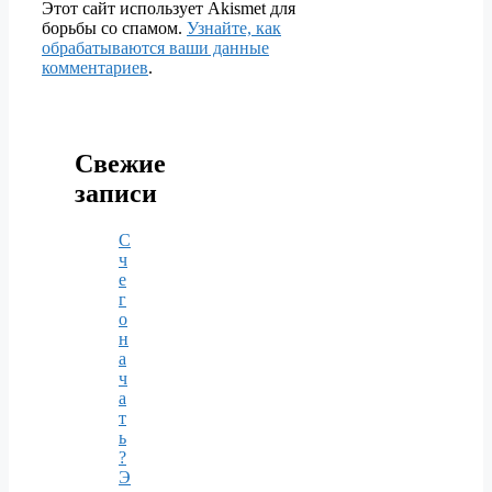
Этот сайт использует Akismet для
борьбы со спамом.
Узнайте, как
обрабатываются ваши данные
комментариев
.
Свежие
записи
С
ч
е
г
о
н
а
ч
а
т
ь
?
Э