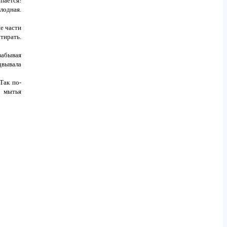
пается!
лодная.
е части
тирать.
забывая
двывала
Так по-
е мытья