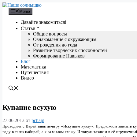
Перейти
к
Меню
содержимому
Давайте знакомиться!
Статьи
Общие вопросы
Ознакомление с окружающим
От рождения до года
Развитие творческих способностей
Формирование Навыков
Блог
Математика
Путешествия
Видео
Купание всухую
27.06.2013
от
pchapl
Проводила с Варей занятие-игру «Искупаем куклу». Предложила вымыть кук
воду в тазик набирай, а я за мылом схожу. И ткнула тазиком в её игруше