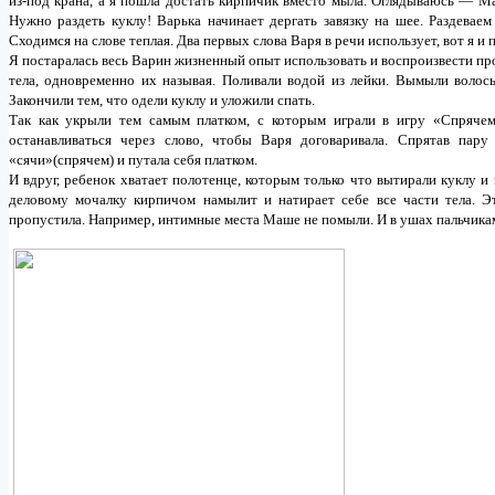
из-под крана, а я пошла достать кирпичик вместо мыла. Оглядываюсь — Ма
Нужно раздеть куклу! Варька начинает дергать завязку на шее. Раздеваем
Сходимся на слове теплая. Два первых слова Варя в речи использует, вот я и
Я постаралась весь Варин жизненный опыт использовать и воспроизвести про
тела, одновременно их называя. Поливали водой из лейки. Вымыли волос
Закончили тем, что одели куклу и уложили спать.
Так как укрыли тем самым платком, с которым играли в игру «Спрячем
останавливаться через слово, чтобы Варя договаривала. Спрятав пару
«сячи»(спрячем) и путала себя платком.
И вдруг, ребенок хватает полотенце, которым только что вытирали куклу и
деловому мочалку кирпичом намылит и натирает себе все части тела.
Э
пропустила. Например, интимные места Маше не помыли. И в ушах пальчикам