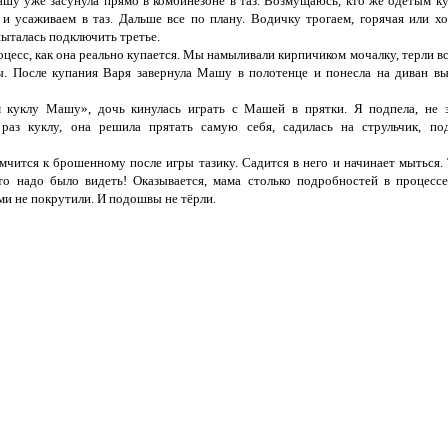
шу уже засунула прямо в комбинезоне в таз. Возмущаюсь, кто же одетым ку
 и усаживаем в таз. Дальше все по плану. Водичку трогаем, горячая или хо
 пыталась подключить третье.
цесс, как она реально купается. Мы намыливали кирпичиком мочалку, терли вс
ы. После купания Варя завернула Машу в полотенце и понесла на диван вы
 куклу Машу», дочь кинулась играть с Машей в прятки. Я подпела, не 
 раз куклу, она решила прятать самую себя, садилась на струльчик, по
 мчится к брошенному после игры тазику. Садится в него и начинает мыться.
то надо было видеть! Оказывается, мама столько подробностей в процесс
и не покрутили. И подошвы не тёрли.