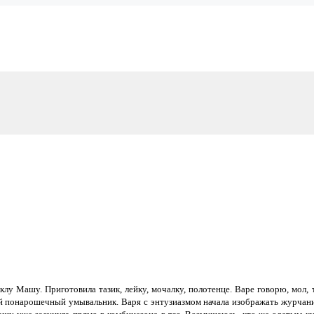
лу Машу. Приготовила тазик, лейку, мочалку, полотенце. Варе говорю, мол, 
чный понарошечный умывальник. Варя с энтузиазмом начала изображать журчан